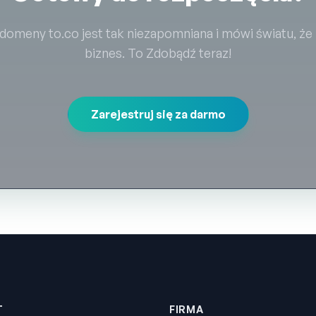
omeny to.co jest tak niezapomniana i mówi światu, że
biznes. To Zdobądź teraz!
Zarejestruj się za darmo
T
FIRMA