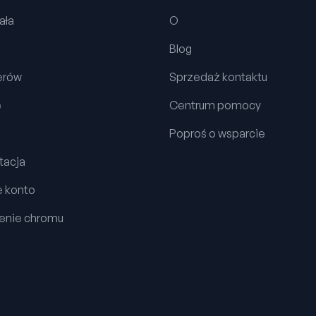
ała
O
Blog
erów
Sprzedaż kontaktu
e
Centrum pomocy
Poproś o wsparcie
acja
e konto
enie chromu