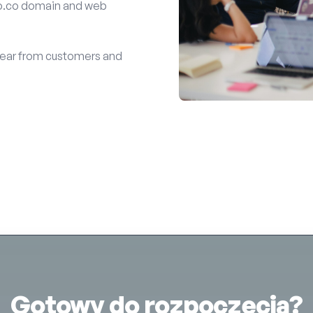
 to.co domain and web
ear from
customers and
Gotowy do rozpoczęcia?