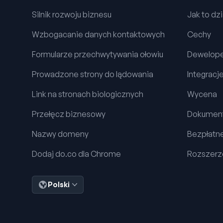
Silnik rozwoju biznesu
Jak to dzi
Wzbogacanie danych kontaktowych
Cechy
Formularze przechwytywania ołowiu
Dewelop
Prowadzone strony do lądowania
Integracj
Link na stronach biologicznych
Wycena
Przełęcz biznesowy
Dokument
Nazwy domeny
Bezpłatn
Dodaj do.co dla Chrome
Rozszerz
Polski