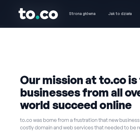
to.co
to.co
Strona główna
Strona główna
Jak to działa
Jak to działa
Our mission at to.co is
businesses from all ov
world succeed online
to.co was borne from a frustration that new business
costly domain and web services that needed to be 