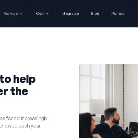
Funkcje
Funkcje
Cennik
Cennik
Integracje
Integracje
Blog
Blog
Pomoc
Pomoc
 to help
er the
es faced increasingly
renewed each year.