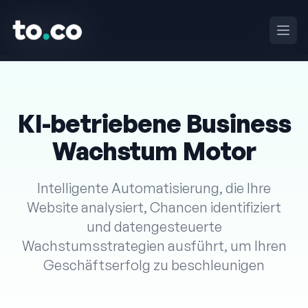
to.co
to.co
Haup
Haup
KI-betriebene Business
Wachstum Motor
Intelligente Automatisierung, die Ihre
Website analysiert, Chancen identifiziert
und datengesteuerte
Wachstumsstrategien ausführt, um Ihren
Geschäftserfolg zu beschleunigen