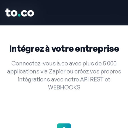
to.co
to.co
Intégrez à votre entreprise
Connectez-vous à.co avec plus de 5 000
applications via Zapier ou créez vos propres
intégrations avec notre API REST et
WEBHOOKS