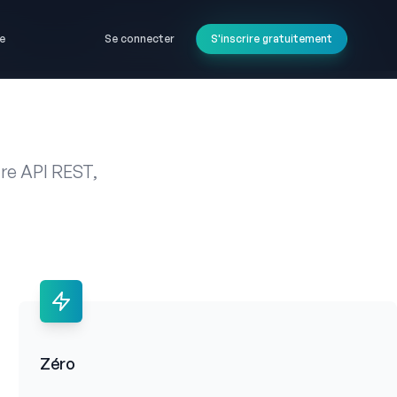
e
e
Se connecter
Se connecter
S'inscrire gratuitement
S'inscrire gratuitement
tre API REST,
Zéro