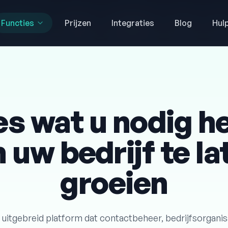
Functies
Functies
Prijzen
Prijzen
Integraties
Integraties
Blog
Blog
Hul
Hul
es wat u nodig h
 uw bedrijf te la
groeien
 uitgebreid platform dat contactbeheer, bedrijfsorganisa