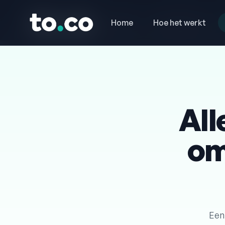
to.co
to.co
Home
Home
Hoe het werkt
Hoe het werkt
All
om
Een