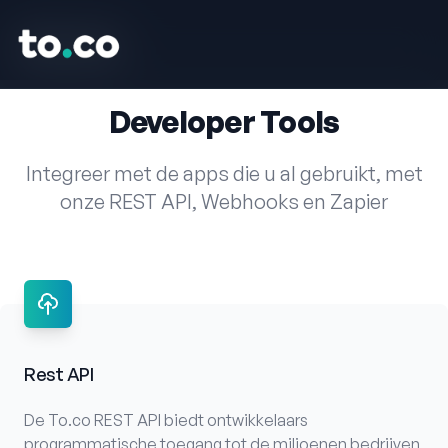
to.co
to.co
Developer Tools
Integreer met de apps die u al gebruikt, met
onze REST API, Webhooks en Zapier
Rest API
De To.co REST API biedt ontwikkelaars
programmatische toegang tot de miljoenen bedrijven