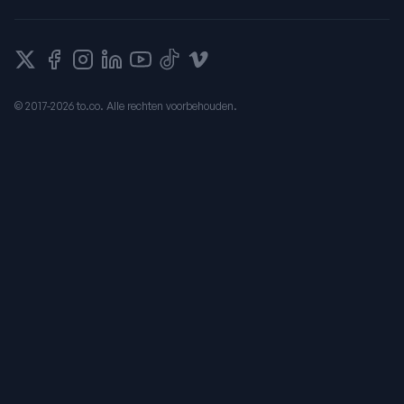
X
Facebook
Instagram
LinkedIn
YouTube
Tiktok
Vimeo
© 2017-2026 to.co. Alle rechten voorbehouden.