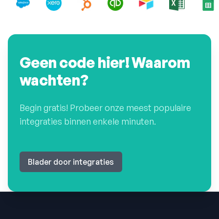
Geen code hier! Waarom
wachten?
Begin gratis! Probeer onze meest populaire
integraties binnen enkele minuten.
Blader door integraties
Voettekst