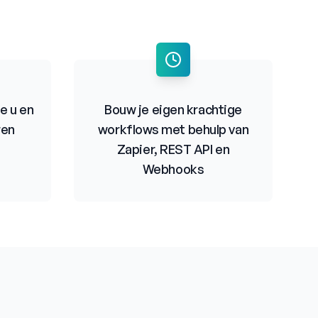
e u en
Bouw je eigen krachtige
ren
workflows met behulp van
Zapier, REST API en
Webhooks