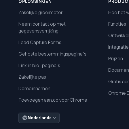
OPLOSSINGEN
PRODUC
Zakelijke groeimotor
Hoe het w
Neem contact op met
Functies
gegevensverrijking
Ontwikkel
Lead Capture Forms
Integratie
Gehoste bestemmingspagina's
Prijzen
Link in bio -pagina's
Document
Zakelijke pas
Gratis ac
Domeinnamen
Chrome E
Toevoegen aan.co voor Chrome
Nederlands