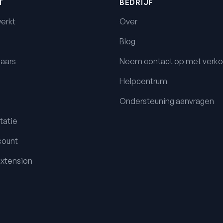
T
BEDRIJF
erkt
Over
Blog
aars
Neem contact op met verk
Helpcentrum
Ondersteuning aanvragen
atie
count
xtension