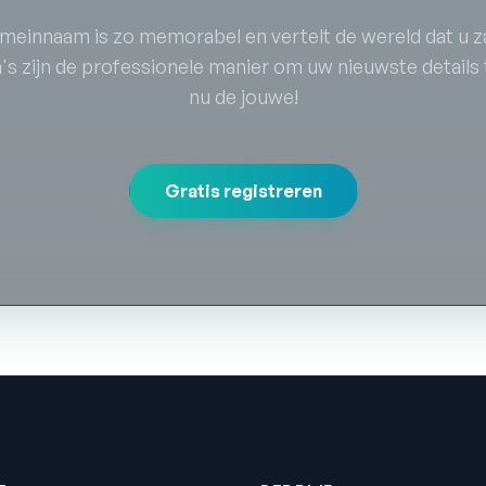
meinnaam is zo memorabel en vertelt de wereld dat u z
's zijn de professionele manier om uw nieuwste details t
nu de jouwe!
Gratis registreren